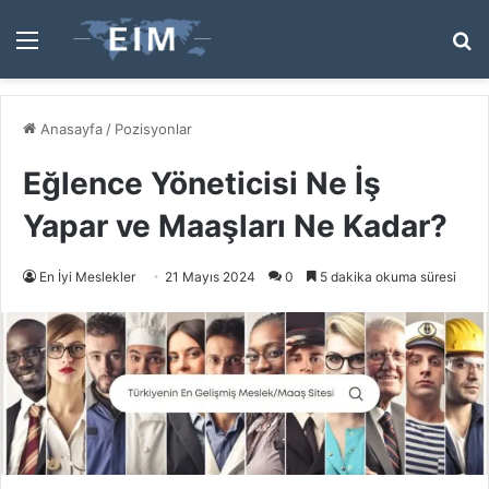
Menü
A
y
...
Anasayfa
/
Pozisyonlar
Eğlence Yöneticisi Ne İş
Yapar ve Maaşları Ne Kadar?
En İyi Meslekler
21 Mayıs 2024
0
5 dakika okuma süresi