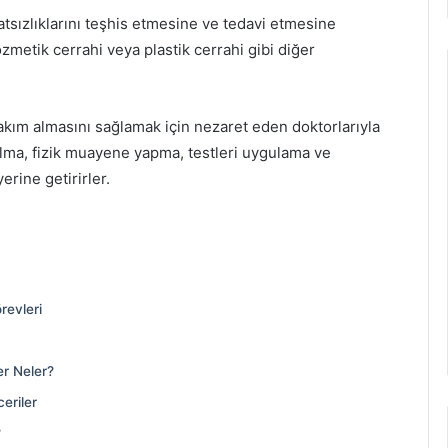
hatsızlıklarını teşhis etmesine ve tedavi etmesine
ozmetik cerrahi veya plastik cerrahi gibi diğer
 bakım almasını sağlamak için nezaret eden doktorlarıyla
i alma, fizik muayene yapma, testleri uygulama ve
erine getirirler.
revleri
er Neler?
eriler
?