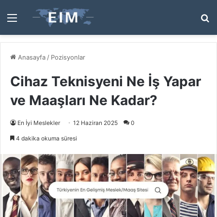
Menü
A
y
...
Anasayfa
/
Pozisyonlar
Cihaz Teknisyeni Ne İş Yapar
ve Maaşları Ne Kadar?
En İyi Meslekler
12 Haziran 2025
0
4 dakika okuma süresi