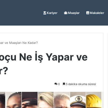
Kariyer
Maaşlar
Makaleler
par ve Maaşları Ne Kadar?
oçu Ne İş Yapar ve
r?
0
5 dakika okuma süresi