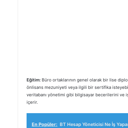
Eğitim:
Büro ortaklarının genel olarak bir lise dipl
önlisans mezuniyeti veya ilgili bir sertifika isteyebil
veritabanı yönetimi gibi bilgisayar becerilerini v
içerir.
En Popüler:
BT Hesap Yöneticisi Ne İş Yapa