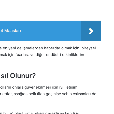
24 Maaşları
r ve en yeni gelişmelerden haberdar olmak için, bireysel
mak için fuarlara ve diğer endüstri etkinliklerine
asıl Olunur?
lıcıların onlara güvenebilmesi için iyi iletişim
şirketler, aşağıda belirtilen geçmişe sahip çalışanları da
lü bir ağ oluşturma bilgisi gerektiren kendi iş