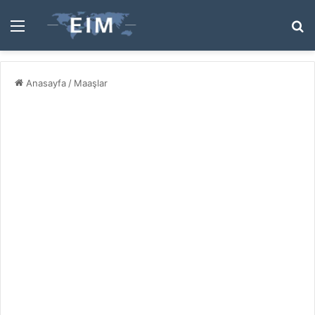
Menü
A
y
...
Anasayfa
/
Maaşlar