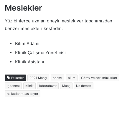
Meslekler
Yüz binlerce uzman onaylı meslek veritabanımızdan
benzer meslekleri keşfedin:
Bilim Adamı
Klinik Çalışma Yöneticisi
Klinik Asistanı
Etiketler
2021 Maaşı
adamı
bilim
Görev ve sorumlulukları
İş tanımı
Klinik
laboratuvar
Maaş
Ne demek
ne kadar maaş alıyor