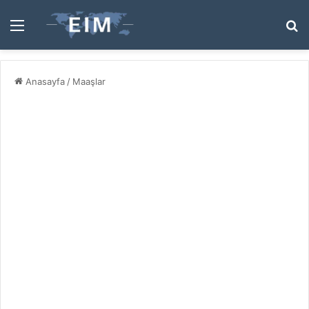
Menü
A
y
...
Anasayfa
/
Maaşlar