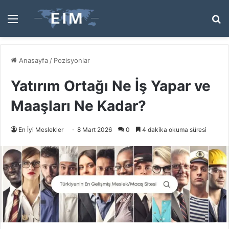
Menü
A
y
...
Anasayfa
/
Pozisyonlar
Yatırım Ortağı Ne İş Yapar ve
Maaşları Ne Kadar?
En İyi Meslekler
8 Mart 2026
0
4 dakika okuma süresi