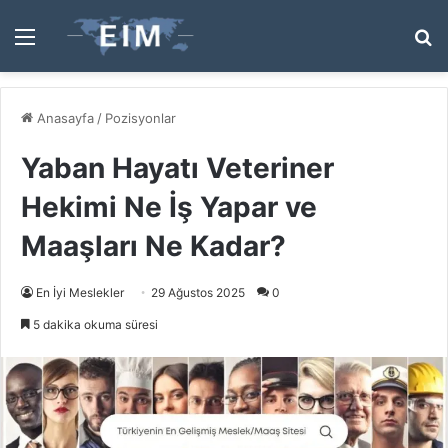
Menü
A
y
...
Anasayfa
/
Pozisyonlar
Yaban Hayatı Veteriner
Hekimi Ne İş Yapar ve
Maaşları Ne Kadar?
En İyi Meslekler
29 Ağustos 2025
0
5 dakika okuma süresi