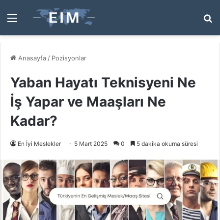
Menü
A
y
...
Anasayfa
/
Pozisyonlar
Yaban Hayatı Teknisyeni Ne
İş Yapar ve Maaşları Ne
Kadar?
En İyi Meslekler
5 Mart 2025
0
5 dakika okuma süresi