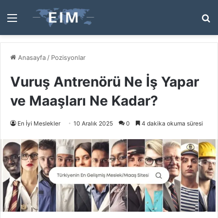
Menü
A
y
...
Anasayfa
/
Pozisyonlar
Vuruş Antrenörü Ne İş Yapar
ve Maaşları Ne Kadar?
En İyi Meslekler
10 Aralık 2025
0
4 dakika okuma süresi