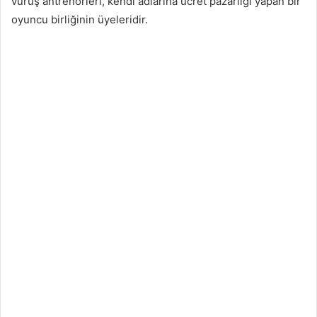
vuruş antrenörleri, kendi adlarına ücret pazarlığı yapan bir
oyuncu birliğinin üyeleridir.