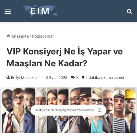
Menü
A
y
...
Anasayfa
/
Pozisyonlar
VIP Konsiyerj Ne İş Yapar ve
Maaşları Ne Kadar?
En İyi Meslekler
5 Eylül 2025
0
4 dakika okuma süresi