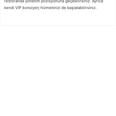
restoranda yönetim pozisyonuna geçebilirsiniz. Ayrıca
kendi VIP konsiyerj hizmetinizi de başlatabilirsiniz.