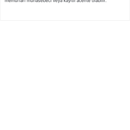
memurları muhasebeci veya kayıtlı acente olabilir.