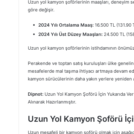
Uzun yol kamyon şoförlerinin maaşları, deneyim s
göre değişir.
2024 Yılı Ortalama Maaş:
16.500 TL (131.90 
2024 Yılı Üst Düzey Maaşları:
24.500 TL (158
Uzun yol kamyon şoförlerinin istihdamının önümüzd
Perakende ve toptan satış kuruluşları ülke geneli
mesafelerde mal taşıma ihtiyacı artmaya devam ede
kamyon sürücülerinin daha yakın yerlere yeniden a
Dipnot:
Uzun Yol Kamyon Şoförü İçin Yukarıda Veri
Alınarak Hazırlanmıştır.
Uzun Yol Kamyon Şoförü İçin
Uzun mesafeli bir kamyon şoförü olmak için aşağıd