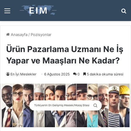
Menü
A
y
...
Anasayfa
/
Pozisyonlar
Ürün Pazarlama Uzmanı Ne İş
Yapar ve Maaşları Ne Kadar?
En İyi Meslekler
6 Ağustos 2025
0
5 dakika okuma süresi