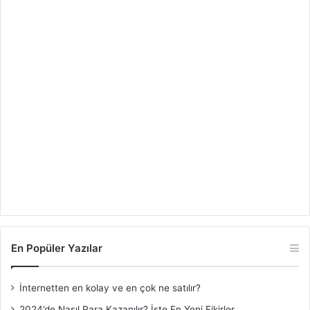
En Popüler Yazılar
İnternetten en kolay ve en çok ne satılır?
2024’de Nasıl Para Kazanılır? İşte En Yeni Fikirler