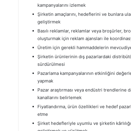
kampanyalarını izlemek
Şirketin amaçlarını, hedeflerini ve bunlara ul
geliştirmek
Basılı reklamlar, reklamlar veya broşürler, br
oluşturmak için reklam ajansları ile koordin
Üretim için gerekli hammaddelerin mevcudiyeti
Şirketin ürünlerinin dış pazarlardaki distribütör
sürdürülmesi
Pazarlama kampanyalarının etkinliğini değerl
yapmak
Pazar araştırması veya endüstri trendlerine d
kanallarını belirlemek
Fiyatlandırma, ürün özellikleri ve hedef pazarl
etme
Şirket hedefleriyle uyumlu ve şirketin kârlılığ
geliştirmek ve yürütmek