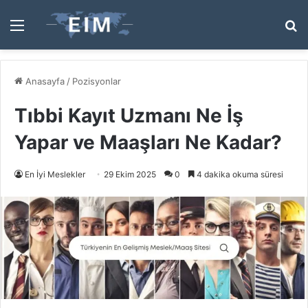
Menü
A
y
...
Anasayfa
/
Pozisyonlar
Tıbbi Kayıt Uzmanı Ne İş
Yapar ve Maaşları Ne Kadar?
En İyi Meslekler
29 Ekim 2025
0
4 dakika okuma süresi