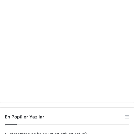
En Popüler Yazılar
İnternetten en kolay ve en çok ne satılır?