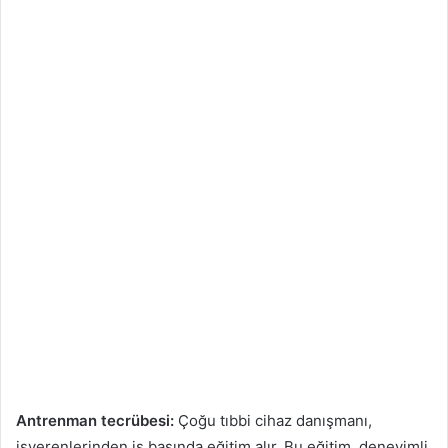
Antrenman tecrübesi:
Çoğu tıbbi cihaz danışmanı,
işverenlerinden iş başında eğitim alır. Bu eğitim, deneyimli