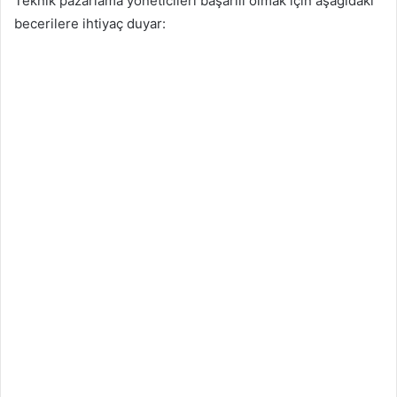
Teknik pazarlama yöneticileri başarılı olmak için aşağıdaki
becerilere ihtiyaç duyar: