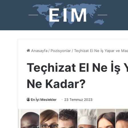
Anasayfa
/
Pozisyonlar
/
Teçhizat El Ne İş Yapar ve Ma
Teçhizat El Ne İş
Ne Kadar?
En İyi Meslekler
23 Temmuz 2023