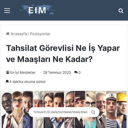
Menü
A
y
...
Anasayfa
/
Pozisyonlar
Tahsilat Görevlisi Ne İş Yapar
ve Maaşları Ne Kadar?
En İyi Meslekler
28 Temmuz 2025
0
4 dakika okuma süresi