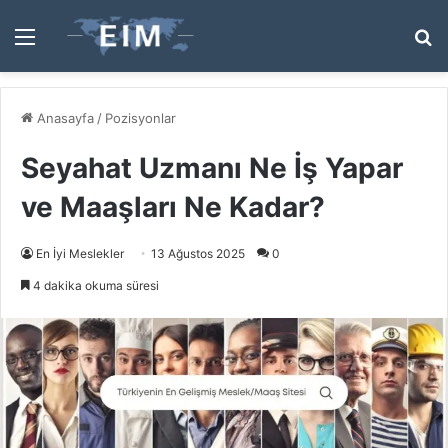
Menü
A
y
...
Anasayfa
/
Pozisyonlar
Seyahat Uzmanı Ne İş Yapar
ve Maaşları Ne Kadar?
En İyi Meslekler
13 Ağustos 2025
0
4 dakika okuma süresi