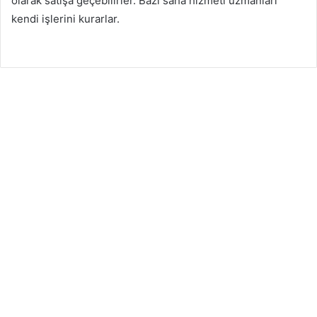
olarak satışa geçebilirler. Bazı saha hizmeti uzmanları
kendi işlerini kurarlar.