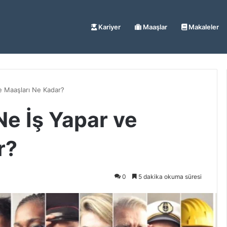
Kariyer
Maaşlar
Makaleler
ve Maaşları Ne Kadar?
 Ne İş Yapar ve
r?
0
5 dakika okuma süresi