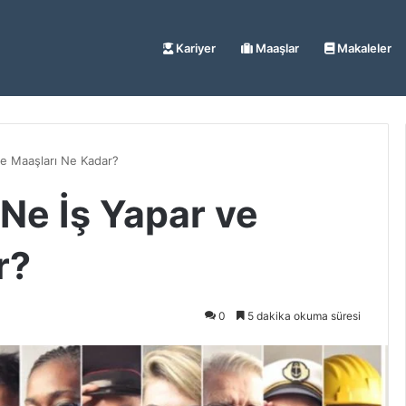
Kariyer
Maaşlar
Makaleler
ve Maaşları Ne Kadar?
Ne İş Yapar ve
r?
0
5 dakika okuma süresi