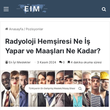
Menü
A
y
...
Anasayfa
/
Pozisyonlar
Radyoloji Hemşiresi Ne İş
Yapar ve Maaşları Ne Kadar?
En İyi Meslekler
3 Kasım 2024
0
4 dakika okuma süresi