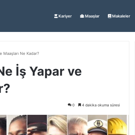
Kariyer
Maaşlar
Makaleler
ve Maaşları Ne Kadar?
Ne İş Yapar ve
r?
0
4 dakika okuma süresi