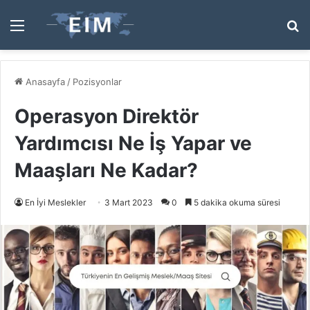
Menü
A
y
...
Anasayfa
/
Pozisyonlar
Operasyon Direktör
Yardımcısı Ne İş Yapar ve
Maaşları Ne Kadar?
En İyi Meslekler
3 Mart 2023
0
5 dakika okuma süresi