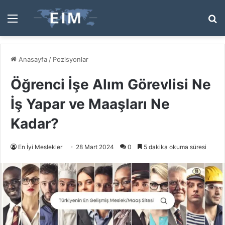
Menü
A
y
...
Anasayfa
/
Pozisyonlar
Öğrenci İşe Alım Görevlisi Ne
İş Yapar ve Maaşları Ne
Kadar?
En İyi Meslekler
28 Mart 2024
0
5 dakika okuma süresi