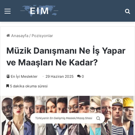
Menü
A
y
...
Anasayfa
/
Pozisyonlar
Müzik Danışmanı Ne İş Yapar
ve Maaşları Ne Kadar?
En İyi Meslekler
29 Haziran 2025
0
5 dakika okuma süresi