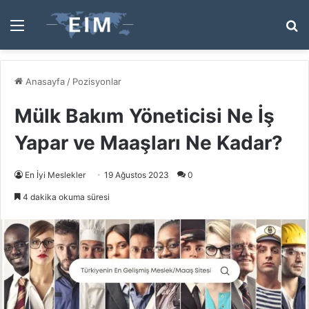
Menü
A
y
...
Anasayfa
/
Pozisyonlar
Mülk Bakım Yöneticisi Ne İş
Yapar ve Maaşları Ne Kadar?
En İyi Meslekler
19 Ağustos 2023
0
4 dakika okuma süresi