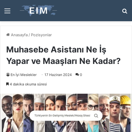
Menü
A
y
...
Anasayfa
/
Pozisyonlar
Muhasebe Asistanı Ne İş
Yapar ve Maaşları Ne Kadar?
En İyi Meslekler
17 Haziran 2024
0
4 dakika okuma süresi