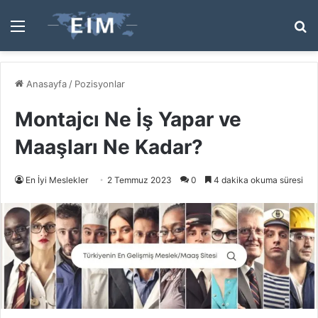
Menü
A
y
...
Anasayfa
/
Pozisyonlar
Montajcı Ne İş Yapar ve
Maaşları Ne Kadar?
En İyi Meslekler
2 Temmuz 2023
0
4 dakika okuma süresi