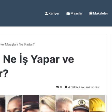
Kariyer
Maaşlar
Makaleler
 ve Maaşları Ne Kadar?
 Ne İş Yapar ve
r?
0
4 dakika okuma süresi