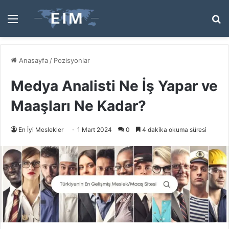
Menü
A
y
...
Anasayfa
/
Pozisyonlar
Medya Analisti Ne İş Yapar ve
Maaşları Ne Kadar?
En İyi Meslekler
1 Mart 2024
0
4 dakika okuma süresi