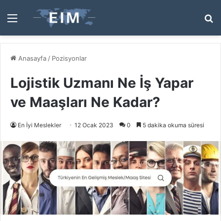
Menü
A
y
...
Anasayfa
/
Pozisyonlar
Lojistik Uzmanı Ne İş Yapar
ve Maaşları Ne Kadar?
En İyi Meslekler
12 Ocak 2023
0
5 dakika okuma süresi