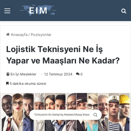
Menü
A
y
...
Anasayfa
/
Pozisyonlar
Lojistik Teknisyeni Ne İş
Yapar ve Maaşları Ne Kadar?
En İyi Meslekler
12 Temmuz 2024
0
5 dakika okuma süresi