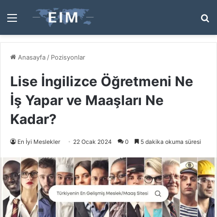
Menü
A
y
...
Anasayfa
/
Pozisyonlar
Lise İngilizce Öğretmeni Ne
İş Yapar ve Maaşları Ne
Kadar?
En İyi Meslekler
22 Ocak 2024
0
5 dakika okuma süresi