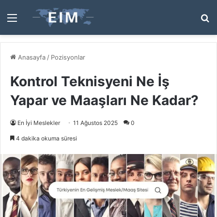
Menü
A
y
...
Anasayfa
/
Pozisyonlar
Kontrol Teknisyeni Ne İş
Yapar ve Maaşları Ne Kadar?
En İyi Meslekler
11 Ağustos 2025
0
4 dakika okuma süresi