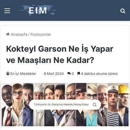
Menü
A
y
...
Anasayfa
/
Pozisyonlar
Kokteyl Garson Ne İş Yapar
ve Maaşları Ne Kadar?
En İyi Meslekler
8 Mart 2024
0
4 dakika okuma süresi