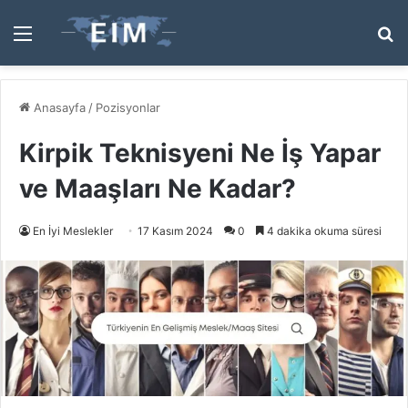
Menü
A
y
...
Anasayfa
/
Pozisyonlar
Kirpik Teknisyeni Ne İş Yapar
ve Maaşları Ne Kadar?
En İyi Meslekler
17 Kasım 2024
0
4 dakika okuma süresi