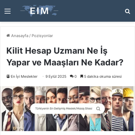
Menü
A
y
...
Anasayfa
/
Pozisyonlar
Kilit Hesap Uzmanı Ne İş
Yapar ve Maaşları Ne Kadar?
En İyi Meslekler
9 Eylül 2025
0
5 dakika okuma süresi