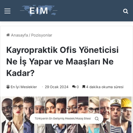
Menü
A
y
...
Anasayfa
/
Pozisyonlar
Kayropraktik Ofis Yöneticisi
Ne İş Yapar ve Maaşları Ne
Kadar?
En İyi Meslekler
29 Ocak 2024
0
4 dakika okuma süresi