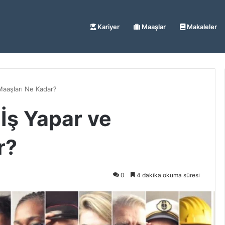
Kariyer
Maaşlar
Makaleler
Maaşları Ne Kadar?
İş Yapar ve
r?
0
4 dakika okuma süresi