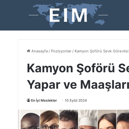
Anasayfa
/
Pozisyonlar
/
Kamyon Şoförü Sevk Görevlisi 
Kamyon Şoförü Se
Yapar ve Maaşlar
En İyi Meslekler
10 Eylül 2024