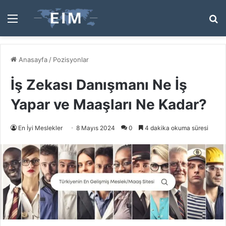
Menü
A
y
...
Anasayfa
/
Pozisyonlar
İş Zekası Danışmanı Ne İş
Yapar ve Maaşları Ne Kadar?
En İyi Meslekler
8 Mayıs 2024
0
4 dakika okuma süresi