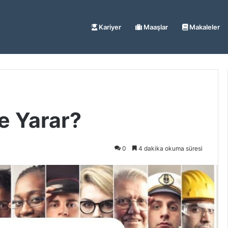
Kariyer
Maaşlar
Makaleler
şe Yarar?
0
4 dakika okuma süresi