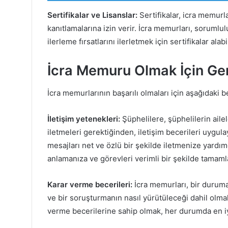
Sertifikalar ve Lisanslar:
Sertifikalar, icra memurla
kanıtlamalarına izin verir. İcra memurları, sorumlu
ilerleme fırsatlarını ilerletmek için sertifikalar alabil
İcra Memuru Olmak İçin Ger
İcra memurlarının başarılı olmaları için aşağıdaki b
İletişim yetenekleri:
Şüphelilere, şüphelilerin aile
iletmeleri gerektiğinden, iletişim becerileri uygulayı
mesajları net ve özlü bir şekilde iletmenize yardımcı
anlamanıza ve görevleri verimli bir şekilde tamaml
Karar verme becerileri:
İcra memurları, bir duruma 
ve bir soruşturmanın nasıl yürütüleceği dahil olma
verme becerilerine sahip olmak, her durumda en iy